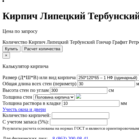
Кирпич Липецкий Тербунский
Цена по запросу
Количество Кирпич Липецкий Тербунский Гончар Графит Ретр
Купить
Расчет количества
×
Калькулятор кирпича
Размер (Д*Ш*В) или вид кирпича
Общая длина всех стен (периметр)
м
Высота стен по углам
см
Толщина стен
Толщина раствора в кладке
мм
Учесть окна и двери
Количество кирпичей:
С учетом запаса (5%):
Результаты расчета основаны на нормах ГОСТ и являются ориентировочным
Для физических лиц:
8 (863) 200-08-41