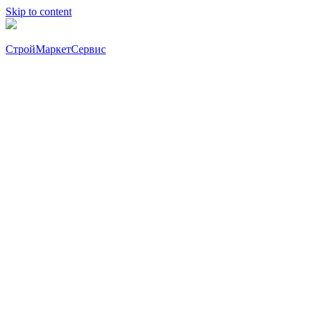
Skip to content
СтройМаркетСервис
8 (863) 200-08-41
8 (863) 288-86-49