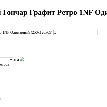
 Гончар Графит Ретро 1NF Оди
о 1NF Одинарный (250х120х65)
мм
етров
и.