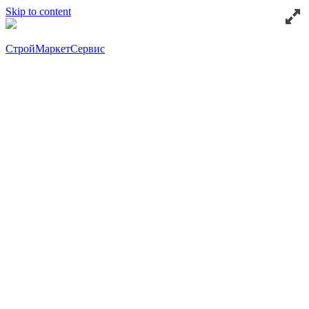
Skip to content
СтройМаркетСервис
8 (863) 200-08-41
8 (863) 288-86-49